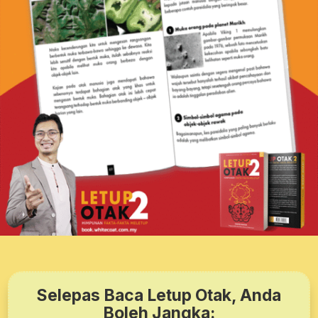
Selepas Baca Letup Otak, Anda
Boleh Jangka: