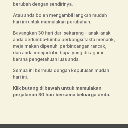
berubah dengan sendirinya.
Atau anda boleh mengambil langkah mudah
hari ini untuk memulakan perubahan.
Bayangkan 30 hari dari sekarang – anak-anak
anda berlumba-lumba berkongsi fakta menarik,
meja makan dipenuhi perbincangan rancak,
dan anda menjadi ibu bapa yang dikagumi
kerana pengetahuan luas anda.
Semua ini bermula dengan keputusan mudah
hari ini.
Klik butang di bawah untuk memulakan
perjalanan 30 hari bersama keluarga anda.