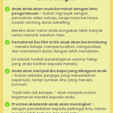
Anak anda akan mula berminat dengan ilmu

pengetahuan
– bukan lagi asyik dengan
permainan video sahaja, tetapi mula bertanya
soalan tentang dunia sekeliling.
Mereka akan minta anda kongsikan lebih banyak
cerita menarik sebelum tidur.
Kemahiran berfikir kritis anak akan berkembang

– mereka belajar mempersoalkan, menganalisis
dan memahami dunia dengan lebih mendalam.
Ini adalah hadiah pembelajaran seumur hidup
yang anda berikan kepada mereka.
Anda akan menjadi ibu bapa yang dikagumi anak

– bukan sekadar penjaga yang menyediakan
keperluan, tetapi sumber ilmu yang mereka
hormati.
“Ayah tahu tak kenapa…”
akan menjadi soalan
kegemaran mereka kepada anda.
Prestasi akademik anak akan meningkat
–

dengan pendedahan kepada pelbagai ilmu, minda