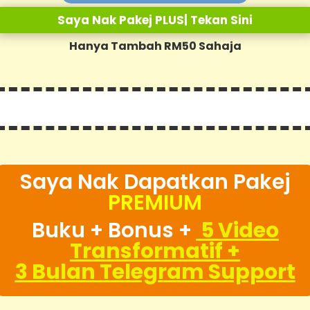
Saya Nak Pakej PLUS| Tekan Sini
Hanya Tambah RM50 Sahaja
Saya Nak Dapatkan Pakej
PREMIUM
Buku + Bonus +
5 Video
Transformatif +
3 Bulan Telegram Support