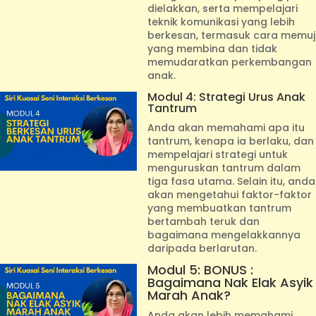
dielakkan, serta mempelajari
teknik komunikasi yang lebih
berkesan, termasuk cara memuj
yang membina dan tidak
memudaratkan perkembangan
anak.
Modul 4: Strategi Urus Anak
Tantrum
Anda akan memahami apa itu
tantrum, kenapa ia berlaku, dan
mempelajari strategi untuk
menguruskan tantrum dalam
tiga fasa utama. Selain itu, anda
akan mengetahui faktor-faktor
yang membuatkan tantrum
bertambah teruk dan
bagaimana mengelakkannya
daripada berlarutan.
Modul 5: BONUS :
Bagaimana Nak Elak Asyik
Marah Anak?
Anda akan lebih memahami