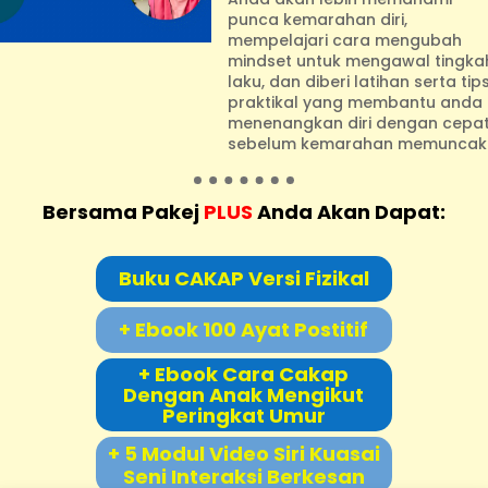
punca kemarahan diri,
mempelajari cara mengubah
mindset untuk mengawal tingka
laku, dan diberi latihan serta tip
praktikal yang membantu anda
menenangkan diri dengan cepa
sebelum kemarahan memuncak
Bersama Pakej
PLUS
Anda Akan Dapat:
Buku CAKAP Versi Fizikal
+ Ebook 100 Ayat Postitif
+ Ebook Cara Cakap
Dengan Anak Mengikut
Peringkat Umur
+ 5 Modul Video Siri Kuasai
Seni Interaksi Berkesan